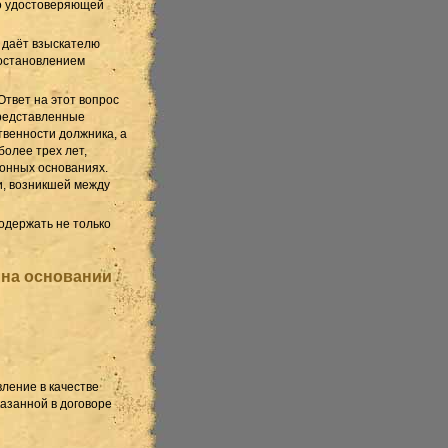
о удостоверяющей
 даёт взыскателю
постановлением
Ответ на этот вопрос
представленные
твенности должника, а
более трех лет,
онных основаниях.
, возникшей между
одержать не только
 на основании
ление в качестве
азанной в договоре