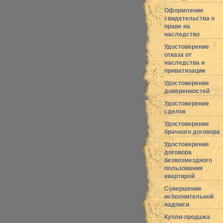
Оформление
свидетельства о
праве на
наследство
Удостоверение
отказа от
наследства и
приватизации
Удостоверение
доверенностей
Удостоверение
сделок
Удостоверение
брачного договора
Удостоверение
договора
безвозмездного
пользования
квартирой
Совершение
исполнительной
надписи
Купля-продажа