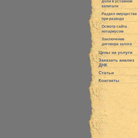
доли в уставном
капитале
Раздел имущества
при разводе
Осмотр сайта
нотариусом
Заключение
договора залога
Цены на услуги
Заказать анализ
ДНК
Статьи
Контакты