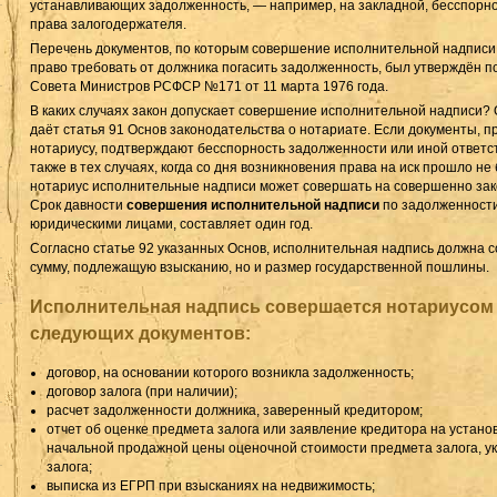
устанавливающих задолженность, — например, на закладной, бесспорн
права залогодержателя.
Перечень документов, по которым совершение исполнительной надписи
право требовать от должника погасить задолженность, был утверждён 
Совета Министров РСФСР №171 от 11 марта 1976 года.
В каких случаях закон допускает совершение исполнительной надписи? 
даёт статья 91 Основ законодательства о нотариате. Если документы, 
нотариусу, подтверждают бесспорность задолженности или иной ответс
также в тех случаях, когда со дня возникновения права на иск прошло не 
нотариус исполнительные надписи может совершать на совершенно зак
Срок давности
совершения исполнительной надписи
по задолженности
юридическими лицами, составляет один год.
Согласно статье 92 указанных Основ, исполнительная надпись должна с
сумму, подлежащую взысканию, но и размер государственной пошлины.
Исполнительная надпись совершается нотариусом
следующих документов:
договор, на основании которого возникла задолженность;
договор залога (при наличии);
расчет задолженности должника, заверенный кредитором;
отчет об оценке предмета залога или заявление кредитора на установ
начальной продажной цены оценочной стоимости предмета залога, ук
залога;
выписка из ЕГРП при взысканиях на недвижимость;