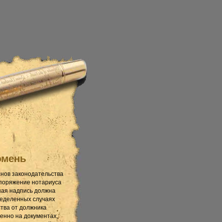
юмень
снов законодательства
споряжение нотариуса
ная надпись должна
ределенных случаях
тва от должника
енно на документах,