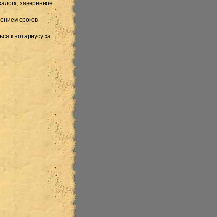
залога, заверенное
лением сроков
ся к нотариусу за