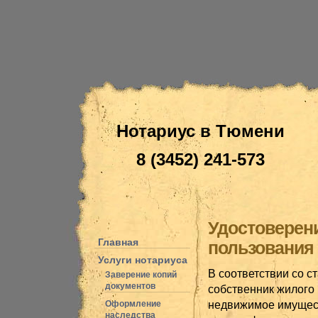
Нотариус в Тюмени
8 (3452) 241-573
Удостоверени
Главная
пользования 
Услуги нотариуса
В соответствии со 
Заверение копий
документов
собственник жилого
недвижимое имущест
Оформление
наследства