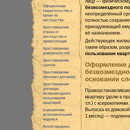
лицу — физическому
Оформление
безвозмездного п
свидетельства о
неопределённый сро
праве на
полностью сохраняе
наследство
принадлежащей ему п
Удостоверение
отказа от
её назначением.
наследства и
Действующее жилищн
приватизации
таким образом, раз
Удостоверение
пользование квар
доверенностей
Удостоверение
Оформление д
сделок
безвозмездно
Удостоверение
брачного договора
основании сл
Удостоверение
договора
Правоустанавливаю
безвозмездного
квартиру (долю в пр
пользования
т.п.) с ксерокопиями.
квартирой
Выписка из домовой 
Совершение
исполнительной
1 месяц) — подлинн
надписи
Купля-продажа