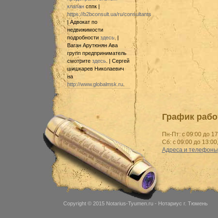
клапан
сппк |
https://b2bconsult.ua/ru/consultants
| Адвокат по
недвижимости
подробности
здесь
. |
Ваган Арутюнян Ава
групп предприниматель
смотрите
здесь
. | Сергей
шишкарев Николаевич
на
http://www.globalmsk.ru
.
График рабо
Пн-Пт: с 09:00 до 17
Сб: с 09:00 до 13:00
Адреса и телефоны
Copyright © 2015
Notarius-Tyumen.ru
- Нотариус г. Тюмень