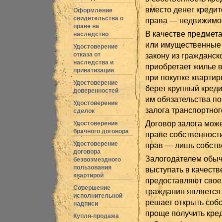
вместо денег креди
Оформление
свидетельства о
права — недвижимос
праве на
В качестве предмета
наследство
или имущественные 
Удостоверение
отказа от
закону из гражданск
наследства и
приобретает жилье в
приватизации
при покупке квартиры
Удостоверение
берет крупный креди
доверенностей
им обязательства по
Удостоверение
залога транспортног
сделок
Договор залога мож
Удостоверение
брачного договора
праве собственности
Удостоверение
прав — лишь собств
договора
Залогодателем обычн
безвозмездного
пользования
выступать в качеств
квартирой
предоставляют свое
Совершение
гражданин является 
исполнительной
решает открыть собс
надписи
проще получить кред
Купля-продажа