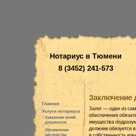
Нотариус в Тюмени
8 (3452) 241-573
Заключение д
Главная
Залог — один из сам
Услуги нотариуса
обеспечения обязат
Заверение копий
имущества подразуме
документов
должник обязуется в
Оформление
в собственность кре
наследства