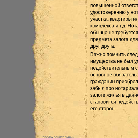
повышенной ответст
удостоверению у нот
участка, квартиры и
комплекса и т.д. Н
обычно не требуется
предмета залога дл
друг друга.
Важно помнить след
имущества не был уд
недействительным с
основное обязатель
гражданин приобрел 
забыл про нотариаль
залоге жилья в данн
становится недейст
его сторон.
предохранительный