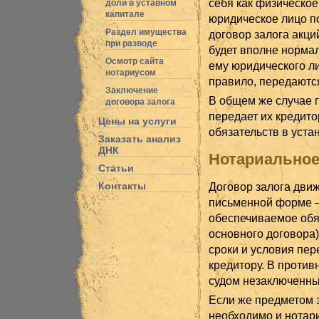
себя как физическое
доли в уставном
капитале
юридическое лицо по
Раздел имущества
договор залога акци
при разводе
будет вполне норма
Осмотр сайта
ему юридического ли
нотариусом
правило, передаются
Заключение
В общем же случае п
договора залога
передает их кредито
Цены на услуги
обязательств в уста
Заказать анализ
ДНК
Нотариальное
Статьи
Контакты
Договор залога дви
письменной форме —
обеспечиваемое обя
основного договора)
сроки и условия пер
кредитору. В против
судом незаключенны
Если же предметом 
необходимо и нотари