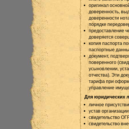
оригинал основной
доверенность, вы
доверенности нота
порядке передовер
предоставление че
доверяется совер
копия паспорта по
паспортные данны
документ, подтве
поверенного (свид
усыновлении, уст
отчества). Эти до
тарифа при оформ
управление имуще
Для юридических л
личное присутстви
устав организации 
свидетельство ОГР
свидетельство вне