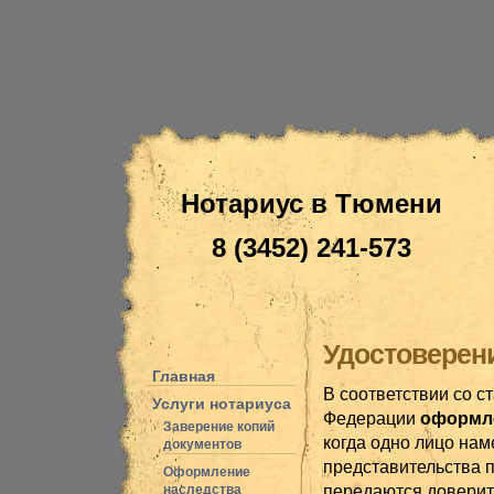
Нотариус в Тюмени
8 (3452) 241-573
Удостоверен
Главная
В соответствии со с
Услуги нотариуса
Федерации
оформл
Заверение копий
когда одно лицо нам
документов
представительства 
Оформление
передаются доверит
наследства