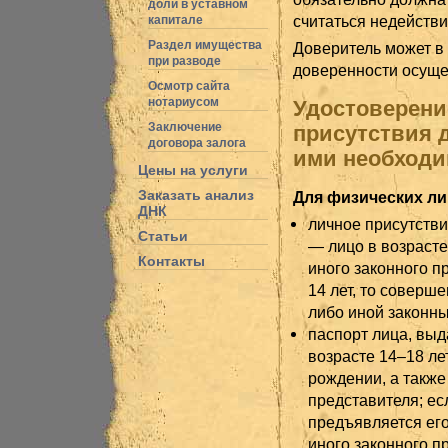
доли в уставном
считаться недействи
капитале
Раздел имущества
Доверитель может в
при разводе
доверенности осущес
Осмотр сайта
нотариусом
Удостоверени
Заключение
присутствия 
договора залога
ими необходи
Цены на услуги
Заказать анализ
Для физических ли
ДНК
личное присутстви
Статьи
— лицо в возрасте
Контакты
иного законного п
14 лет, то соверш
либо иной законны
паспорт лица, выд
возрасте 14–18 ле
рождении, а также
представителя; есл
предъявляется его
иного законного п