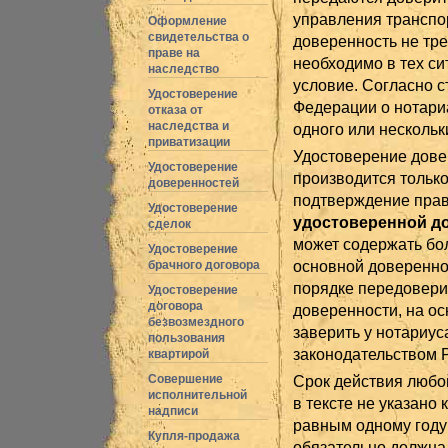
управления транспо
Оформление
свидетельства о
доверенность не тр
праве на
необходимо в тех си
наследство
условие. Согласно с
Удостоверение
Федерации о нотари
отказа от
наследства и
одного или нескольк
приватизации
Удостоверение дове
Удостоверение
производится только
доверенностей
подтверждение прав
Удостоверение
удостоверенной д
сделок
может содержать бо
Удостоверение
основной доверенно
брачного договора
порядке передовери
Удостоверение
договора
доверенности, на о
безвозмездного
заверить у нотариус
пользования
законодательством 
квартирой
Совершение
Срок действия любой
исполнительной
в тексте не указано
надписи
равным одному году 
Купля-продажа
обязательно должна 